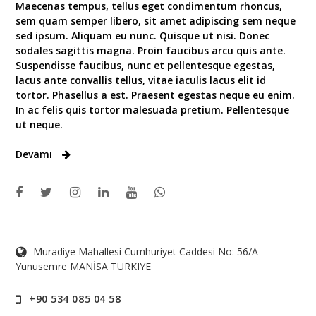
Maecenas tempus, tellus eget condimentum rhoncus,
sem quam semper libero, sit amet adipiscing sem neque
sed ipsum. Aliquam eu nunc. Quisque ut nisi. Donec
sodales sagittis magna. Proin faucibus arcu quis ante.
Suspendisse faucibus, nunc et pellentesque egestas,
lacus ante convallis tellus, vitae iaculis lacus elit id
tortor. Phasellus a est. Praesent egestas neque eu enim.
In ac felis quis tortor malesuada pretium. Pellentesque
ut neque.
Devamı
Muradiye Mahallesi Cumhuriyet Caddesi No: 56/A
Yunusemre MANİSA TURKIYE
+90 534 085 04 58