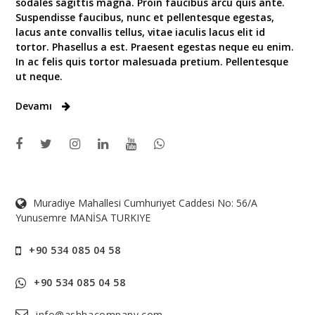
sodales sagittis magna. Proin faucibus arcu quis ante.
Suspendisse faucibus, nunc et pellentesque egestas,
lacus ante convallis tellus, vitae iaculis lacus elit id
tortor. Phasellus a est. Praesent egestas neque eu enim.
In ac felis quis tortor malesuada pretium. Pellentesque
ut neque.
Devamı
Muradiye Mahallesi Cumhuriyet Caddesi No: 56/A
Yunusemre MANİSA TURKIYE
+90 534 085 04 58
+90 534 085 04 58
info@ashhacompany.com