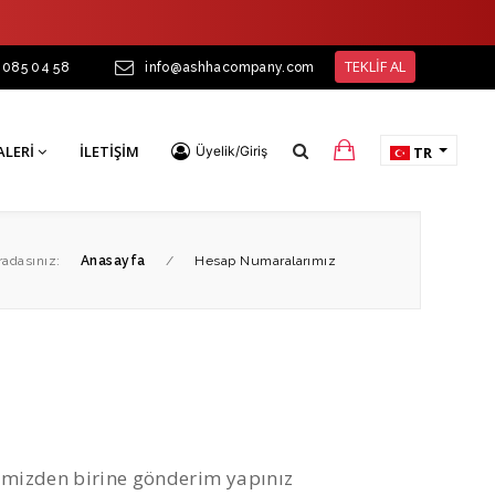
TEKLİF AL
 085 04 58
info@ashhacompany.com
ALERI
İLETIŞIM
Üyelik/Giriş
TR
adasınız:
Anasayfa
/
Hesap Numaralarımız
erimizden birine gönderim yapınız