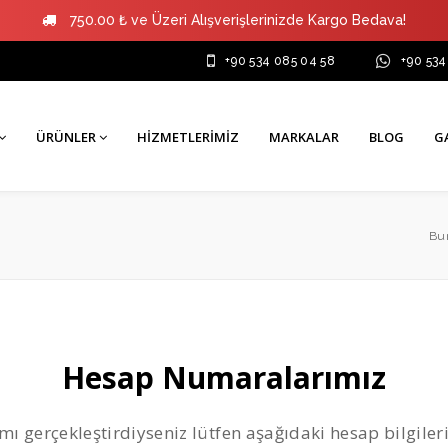
750.00 ₺ ve Üzeri Alışverişlerinizde Kargo Bedava!
+90 534 085 04 58
+90 534
ÜRÜNLER
HIZMETLERIMIZ
MARKALAR
BLOG
G
Bur
Hesap Numaralarımız
ımı gerçekleştirdiyseniz lütfen aşağıdaki hesap bilgil