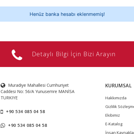
Henüz banka hesabı eklenmemiş!
Detaylı Bilgi İçin Bizi Arayın
Muradiye Mahallesi Cumhuriyet
KURUMSAL
Caddesi No: 56/A Yunusemre MANİSA
TURKIYE
Hakkımızda
Gizlilik Sözleşm
+90 534 085 04 58
Ekibimiz
E-Katalog
+90 534 085 04 58
İnsan Kaynakla