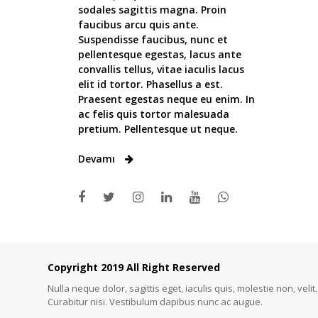
sodales sagittis magna. Proin
faucibus arcu quis ante.
Suspendisse faucibus, nunc et
pellentesque egestas, lacus ante
convallis tellus, vitae iaculis lacus
elit id tortor. Phasellus a est.
Praesent egestas neque eu enim. In
ac felis quis tortor malesuada
pretium. Pellentesque ut neque.
Devamı
Copyright 2019 All Right Reserved
Nulla neque dolor, sagittis eget, iaculis quis, molestie non, velit.
Curabitur nisi. Vestibulum dapibus nunc ac augue.