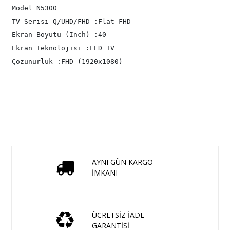
Model N5300

TV Serisi Q/UHD/FHD :Flat FHD

Ekran Boyutu (Inch) :40

Ekran Teknolojisi :LED TV

Çözünürlük :FHD (1920x1080)
AYNI GÜN KARGO
İMKANI
ÜCRETSİZ İADE
GARANTİSİ