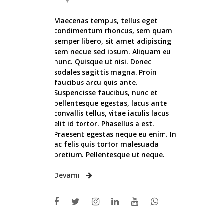
Maecenas tempus, tellus eget
condimentum rhoncus, sem quam
semper libero, sit amet adipiscing
sem neque sed ipsum. Aliquam eu
nunc. Quisque ut nisi. Donec
sodales sagittis magna. Proin
faucibus arcu quis ante.
Suspendisse faucibus, nunc et
pellentesque egestas, lacus ante
convallis tellus, vitae iaculis lacus
elit id tortor. Phasellus a est.
Praesent egestas neque eu enim. In
ac felis quis tortor malesuada
pretium. Pellentesque ut neque.
Devamı