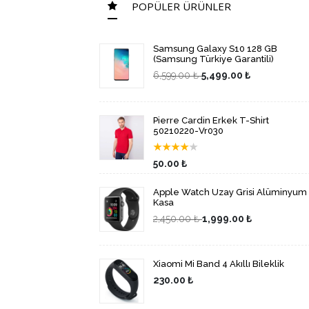
POPÜLER ÜRÜNLER
Samsung Galaxy S10 128 GB
(Samsung Türkiye Garantili)
6,599.00 ₺
5,499.00 ₺
Pierre Cardin Erkek T-Shirt
50210220-Vr030
★
★
★
★
★
50.00 ₺
Apple Watch Uzay Grisi Alüminyum
Kasa
2,450.00 ₺
1,999.00 ₺
Xiaomi Mi Band 4 Akıllı Bileklik
230.00 ₺