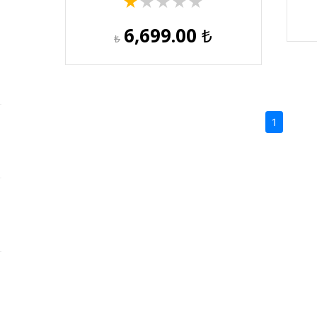
★
★
★
★
★
6,699.00
₺
₺
(current)
1