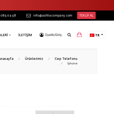
TEKLİF AL
 085 04 58
info@ashhacompany.com
ALERI
İLETIŞIM
Üyelik/Giriş
TR
Anasayfa
/
Ürünlerimiz
/
Cep Telefonu
/
İphone