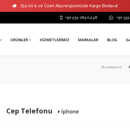
750.00 ₺ ve Üzeri Alışverişlerinizde Kargo Bedava!
+90 534 085 04 58
+90 534
ÜRÜNLER
HIZMETLERIMIZ
MARKALAR
BLOG
G
Buradasınız:
Cep Telefonu
İphone