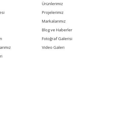
Ürünlerimiz
esi
Projelerimiz
Markalarımız
Blog ve Haberler
rı
Fotoğraf Galerisi
arımız
Video Galeri
ri