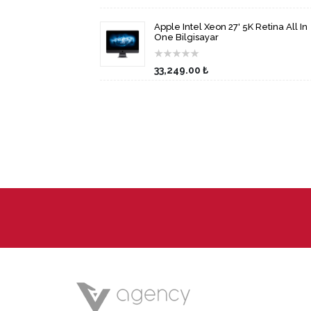
Apple Intel Xeon 27' 5K Retina All In
One Bilgisayar
★
★
★
★
★
33,249.00 ₺