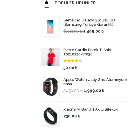
POPÜLER ÜRÜNLER
Samsung Galaxy S10 128 GB
(Samsung Türkiye Garantili)
6,599.00 ₺
5,499.00 ₺
Pierre Cardin Erkek T-Shirt
50210220-Vr030
★
★
★
★
★
50.00 ₺
Apple Watch Uzay Grisi Alüminyum
Kasa
2,450.00 ₺
1,999.00 ₺
Xiaomi Mi Band 4 Akıllı Bileklik
230.00 ₺