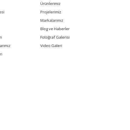
Ürünlerimiz
esi
Projelerimiz
Markalarımız
Blog ve Haberler
rı
Fotoğraf Galerisi
arımız
Video Galeri
ri