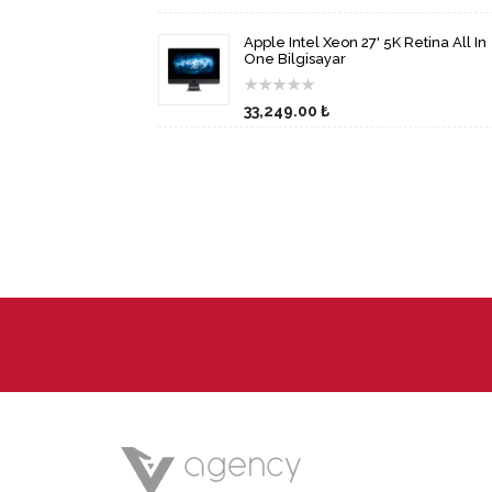
Apple Intel Xeon 27' 5K Retina All In
One Bilgisayar
★
★
★
★
★
33,249.00 ₺