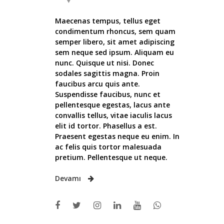
Maecenas tempus, tellus eget
condimentum rhoncus, sem quam
semper libero, sit amet adipiscing
sem neque sed ipsum. Aliquam eu
nunc. Quisque ut nisi. Donec
sodales sagittis magna. Proin
faucibus arcu quis ante.
Suspendisse faucibus, nunc et
pellentesque egestas, lacus ante
convallis tellus, vitae iaculis lacus
elit id tortor. Phasellus a est.
Praesent egestas neque eu enim. In
ac felis quis tortor malesuada
pretium. Pellentesque ut neque.
Devamı