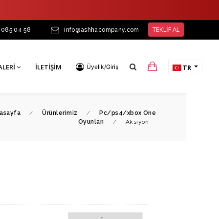
TEKLİF AL
 085 04 58
info@ashhacompany.com
ALERI
İLETIŞIM
Üyelik/Giriş
TR
asayfa
/
Ürünlerimiz
/
Pc/ps4/xbox One
Oyunları
/
Aksiyon