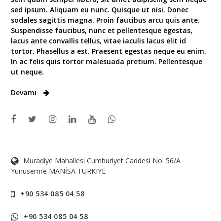
sed ipsum. Aliquam eu nunc. Quisque ut nisi. Donec
sodales sagittis magna. Proin faucibus arcu quis ante.
Suspendisse faucibus, nunc et pellentesque egestas,
lacus ante convallis tellus, vitae iaculis lacus elit id
tortor. Phasellus a est. Praesent egestas neque eu enim.
In ac felis quis tortor malesuada pretium. Pellentesque
ut neque.
Devamı
Muradiye Mahallesi Cumhuriyet Caddesi No: 56/A
Yunusemre MANİSA TURKIYE
+90 534 085 04 58
+90 534 085 04 58